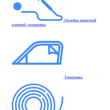
Оклейка защитной
пленкой, полировка
Тонировка