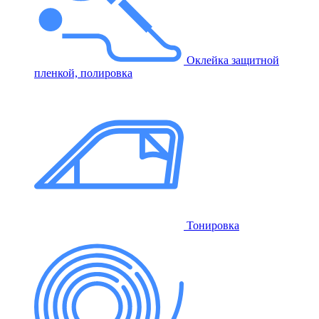
Оклейка защитной
пленкой, полировка
Тонировка